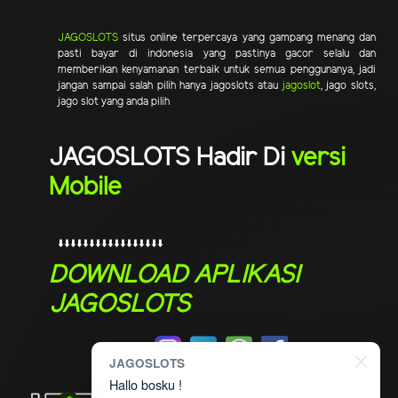
JAGOSLOTS
situs online terpercaya yang gampang menang dan
pasti bayar di indonesia yang pastinya gacor selalu dan
memberikan kenyamanan terbaik untuk semua penggunanya, jadi
jangan sampai salah pilih hanya jagoslots atau
jagoslot
, jago slots,
jago slot yang anda pilih
JAGOSLOTS Hadir Di
versi
Mobile
⬇️⬇️⬇️⬇️⬇️⬇️⬇️⬇️⬇️⬇️⬇️⬇️⬇️⬇️⬇️⬇️⬇️
DOWNLOAD APLIKASI
JAGOSLOTS
JAGOSLOTS
Hallo bosku !