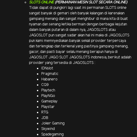
SLOTS ONLINE
(PERMAINAN MESIN SLOT SECARA ONLINE)
Tidak dapat di pungkiri lagi saat ini permainan SLOTS online
sangat banyak di gemari oleh banyak kalangan di karenakan
gampang menang dan sangat menghibur di mana kita di buat
nyaman dan senang ketika bermain dengan berbagai kejutan
dalam banyak putaran di dalam nya, JAGOSLOTS atau
JAGOSLOT pun sangat sadar akan hal ini maka di JAGOSLOTS
pun kami memnyediakan banyak sekali provider terpercaya
dan terlengkap dan terkenal yang pastinya gampang menang,
gacor, dan pasti bayar selalu menang berapun hanya di
JAGOSLOT JAGO SLOT JAGOSLOTS indonesia, berikut adalah
provider yang tersedia di JAGOSLOTS :
IDNslot
Pragmatic
Habanero
CQ9
Playtech
PlayNGo
Gameplay
Playstar
RTG
JDB
Joker Gaming
Skywind
Spadegaming