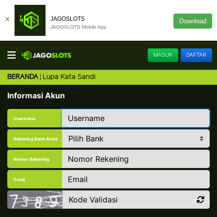
×
JAGOSLOTS
Download
JAGOSLOTS Mobile App
MASUK
DAFTAR
Lupa Kata Sandi
BERANDA
Informasi Akun
Username
Rekening Bank Anda
Nomor Rekening
Email