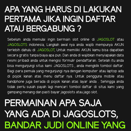
APA YANG HARUS DI LAKUKAN
PERTAMA JIKA INGIN DAFTAR
ATAU BERGABUNG ?
Sebelum anda memulai ingin bermain slot online di
JAGOSLOT
atau
JAGOSLOTS
indonesia, Langkah awal nya anda wajib mempunya AKUN
terlebih dahulu di
JAGOSLOT
, Untuk memiliki AKUN kamu bisa dapatkan
secara gratis tanpa biaya apa pun. Dan anda di wajibkan menyiapakan data
resmi pribadi anda untuk mengisi formulir pendaftaran. Setelah itu anda
bisa mengunjungi situs kami JAGOSLOTS , anda mengklik tombol daftar.
Bagi para pemula yang megunjungi nya dengan komputer atau laptop ada
di pojok kanan atas menu daftar nya. Untuk pengguna mobile atau
handphone juga berada di pojok kanan atas layar anda . Sehingga anda
tidak perlu susah payah lagi mencari tombol daftar di situs kami yang
gampang menang dan pasti bayar jagoslots atau jago slot.
PERMAINAN APA SAJA
YANG ADA DI JAGOSLOTS,
BANDAR JUDI ONLINE YANG