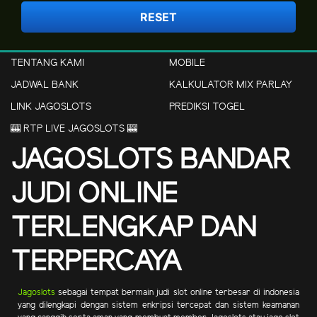
RESET
TENTANG KAMI
MOBILE
JADWAL BANK
KALKULATOR MIX PARLAY
LINK JAGOSLOTS
PREDIKSI TOGEL
🎰 RTP LIVE JAGOSLOTS 🎰
JAGOSLOTS BANDAR
JUDI ONLINE
TERLENGKAP DAN
TERPERCAYA
Jagoslots
sebagai tempat bermain judi slot online terbesar di indonesia
yang dilengkapi dengan sistem enkripsi tercepat dan sistem keamanan