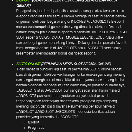
E-SPORT
(OLAHRAGA ELEKTRONIK YANG SEDANG BANYAK DI
GEMARI)
Di Jagoslots juga terdapat pilihan untuk pasangan atau taruhan untuk
e-sport yang kita tahu semua bahwa olhraga ini saat ini sangat banyak
di gemari oleh baerbagai orang di INDONESIA, JAGOSLOTS E-sport
merupakan kompetisi game online yang dimainkan oleh profesional
gamer. bnayak jenis game e-sports dihadirkan JAGOSLOT atau JAGO
SLOT seperti CS:GO , DOTA 2 , MOBILE LEGEND , LOL , PUBG , FIFA
dan berbagai game menantang lainnya. Dukung tim dan pemain favorit
kamu dengan bertaruh di JAGOSLOTS atau JAGOSLOT serta raih
kesempatan mendapatkan bonus cashback esport.
SLOTS ONLINE
(PERMAINAN MESIN SLOT SECARA ONLINE)
Tidak dapat di pungkiri lagi saat ini permainan SLOTS online sangat
banyak di gemari oleh banyak kalangan di karenakan gampang menang
dan sangat menghibur di mana kita di buat nyaman dan senang ketika
bermain dengan berbagai kejutan dalam banyak putaran di dalam nya,
JAGOSLOTS atau JAGOSLOT pun sangat sadar akan hal ini maka di
JAGOSLOTS pun kami memnyediakan banyak sekali provider
terpercaya dan terlengkap dan terkenal yang pastinya gampang
menang, gacor, dan pasti bayar selalu menang berapun hanya di
JAGOSLOT JAGO SLOT JAGOSLOTS indonesia, berikut adalah
provider yang tersedia di JAGOSLOTS :
IDNslot
Pragmatic