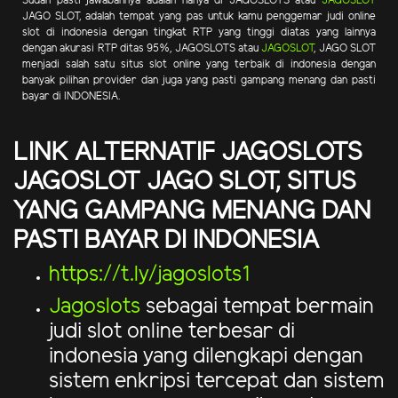
Sudah pasti jawabannya adalah hanya di JAGOSLOTS atau
JAGOSLOT
JAGO SLOT, adalah tempat yang pas untuk kamu penggemar judi online
slot di indonesia dengan tingkat RTP yang tinggi diatas yang lainnya
dengan akurasi RTP ditas 95%, JAGOSLOTS atau
JAGOSLOT
, JAGO SLOT
menjadi salah satu situs slot online yang terbaik di indonesia dengan
banyak pilihan provider dan juga yang pasti gampang menang dan pasti
bayar di INDONESIA.
LINK ALTERNATIF JAGOSLOTS
JAGOSLOT JAGO SLOT, SITUS
YANG GAMPANG MENANG DAN
PASTI BAYAR DI INDONESIA
https://t.ly/jagoslots1
Jagoslots
sebagai tempat bermain
judi slot online terbesar di
indonesia yang dilengkapi dengan
sistem enkripsi tercepat dan sistem