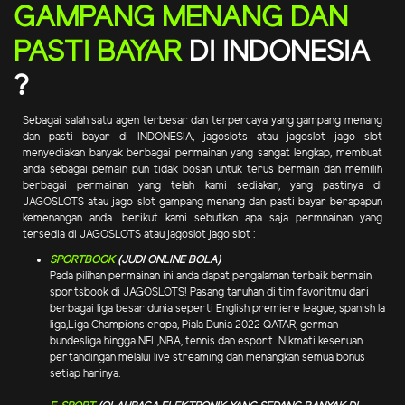
GAMPANG MENANG DAN
PASTI BAYAR
DI INDONESIA
?
Sebagai salah satu agen terbesar dan terpercaya yang gampang menang
dan pasti bayar di INDONESIA, jagoslots atau jagoslot jago slot
menyediakan banyak berbagai permainan yang sangat lengkap, membuat
anda sebagai pemain pun tidak bosan untuk terus bermain dan memilih
berbagai permainan yang telah kami sediakan, yang pastinya di
JAGOSLOTS atau jago slot gampang menang dan pasti bayar berapapun
kemenangan anda. berikut kami sebutkan apa saja permnainan yang
tersedia di JAGOSLOTS atau jagoslot jago slot :
SPORTBOOK
(JUDI ONLINE BOLA)
Pada pilihan permainan ini anda dapat pengalaman terbaik bermain
sportsbook di JAGOSLOTS! Pasang taruhan di tim favoritmu dari
berbagai liga besar dunia seperti English premiere league, spanish la
liga,Liga Champions eropa, Piala Dunia 2022 QATAR, german
bundesliga hingga NFL,NBA, tennis dan esport. Nikmati keseruan
pertandingan melalui live streaming dan menangkan semua bonus
setiap harinya.