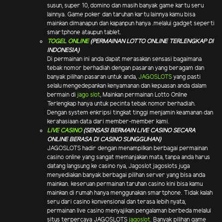
susun, super 10, domino dan masih banyak game kartu seru
lainnya. Game poker dan taruhan kartu lainnya kamu bisa
mainkan dimanapun dan kapanpun hanya .melalui gadget seperti
smartphone ataupun tablet.
TOGEL ONLINE
(PERMAINAN LOTTO ONLINE TERLENGKAP DI
INDONESIA)
Di permainan ini anda dapat merasakan sensasi bagaimana
tebak nomor berhadiah dengan pasaran yang beragam dan
banyak pilihan pasaran untuk anda,
JAGOSLOTS
yang pasti
selalu mengedepankan kenyamanan dan kepuasan anda dalam
bermain di
jago slot
, Mainkan permainan Lotto Online
Terlengkap hanya untuk pecinta tebak nomor berhadiah.
Dengan system enkripsi tingkat tinggi menjamin keamanan dan
kerahasiaan data dari member-member kami.
LIVE CASINO
(SENSASI BERMAIN LIVE CASINO SECARA
ONLINE BERASA DI CASINO SUNGGUHAN)
JAGOSLOTS hadir dengan menampilkan berbagai permainan
casino online yang sangat memanjakan mata, tanpa anda harus
datang langsung ke casino nya, Jagoslot jagoslots juga
menyediakan banyak berbagai pilihan server yang bisa anda
mainkan. keseruan permainan taruhan casino kini bisa kamu
mainkan di rumah hanya menggunakan smartphone. Tidak kalah
seru dari casino konvensional dan terasa lebih nyata,
permainan live casino menyajikan pengalaman berbeda melalui
situs terpercaya JAGOSLOTS
jagoslot
. Banyak pilihan game