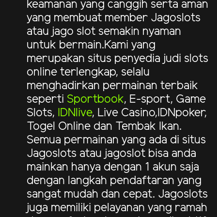
keamanan yang canggih serta aman
yang membuat member Jagoslots
atau jago slot semakin nyaman
untuk bermain.Kami yang
merupakan situs penyedia judi slots
online terlengkap, selalu
menghadirkan permainan terbaik
seperti
Sportbook
, E-sport, Game
Slots,
IDNlive
, Live Casino,IDNpoker,
Togel Online dan Tembak Ikan.
Semua permainan yang ada di situs
Jagoslots atau jagoslot bisa anda
mainkan hanya dengan 1 akun saja
dengan langkah pendaftaran yang
sangat mudah dan cepat. Jagoslots
juga memiliki pelayanan yang ramah