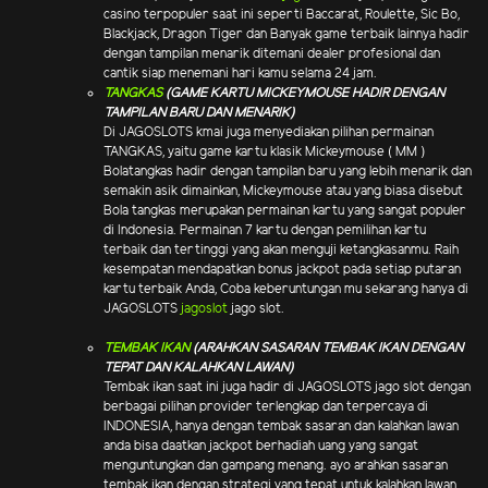
casino terpopuler saat ini seperti Baccarat, Roulette, Sic Bo,
Blackjack, Dragon Tiger dan Banyak game terbaik lainnya hadir
dengan tampilan menarik ditemani dealer profesional dan
cantik siap menemani hari kamu selama 24 jam.
TANGKAS
(GAME KARTU MICKEYMOUSE HADIR DENGAN
TAMPILAN BARU DAN MENARIK)
Di JAGOSLOTS kmai juga menyediakan pilihan permainan
TANGKAS, yaitu game kartu klasik Mickeymouse ( MM )
Bolatangkas hadir dengan tampilan baru yang lebih menarik dan
semakin asik dimainkan, Mickeymouse atau yang biasa disebut
Bola tangkas merupakan permainan kartu yang sangat populer
di Indonesia. Permainan 7 kartu dengan pemilihan kartu
terbaik dan tertinggi yang akan menguji ketangkasanmu. Raih
kesempatan mendapatkan bonus jackpot pada setiap putaran
kartu terbaik Anda, Coba keberuntungan mu sekarang hanya di
JAGOSLOTS
jagoslot
jago slot.
TEMBAK IKAN
(ARAHKAN SASARAN TEMBAK IKAN DENGAN
TEPAT DAN KALAHKAN LAWAN)
Tembak ikan saat ini juga hadir di JAGOSLOTS jago slot dengan
berbagai pilihan provider terlengkap dan terpercaya di
INDONESIA, hanya dengan tembak sasaran dan kalahkan lawan
anda bisa daatkan jackpot berhadiah uang yang sangat
menguntungkan dan gampang menang. ayo arahkan sasaran
tembak ikan dengan strategi yang tepat untuk kalahkan lawan