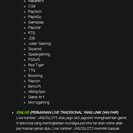
Habanero
CQ9
Playtech
PlayNGo
Gameplay
Playstar
RTG
JDB
Joker Gaming
Skywind
Spadegaming
PGSoft
Red Tiger
TTG
Booming
Playson
Betsoft
AllWaySpin
Game Art
Microgaming
IDNLIVE
(PERMAINAN LIVE TRADISIONAL YANG UNIK DAN FAIR)
Live number JAGOSLOTS atau jago slot jagoslot menghadirkan game
tradisional yang meningkatkan nostalgia pecinta taruhan online akan
permainan jaman dulu. Live number JAGOSLOTS memiliki banyak