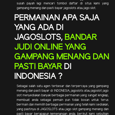
susah payah lagi mencari tombol daftar di situs kami yang
gampang menang dan pasti bayar jagoslots atau jago slot.
PERMAINAN APA SAJA
YANG ADA DI
JAGOSLOTS,
BANDAR
JUDI ONLINE YANG
GAMPANG MENANG DAN
PASTI BAYAR
DI
INDONESIA ?
Sebagai salah satu agen terbesar dan terpercaya yang gampang
menang dan pasti bayar di INDONESIA, jagoslots atau jagoslot jago
slot menyediakan banyak berbagai permainan yang sangat lengkap,
membuat anda sebagai pemain pun tidak bosan untuk terus
bermain dan memilih berbagai permainan yang telah kami sediakan,
yang pastinya di JAGOSLOTS atau jago slot gampang menang dan
pasti bayar berapapun kemenangan anda. berikut kami sebutkan