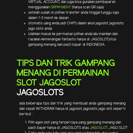
VIRTUAL ACCOUNT, dan juga bisa gunakan pembayaran
menggunakan
QRPAYMENT
(hanya scan QR saja)
setelah sudah isi pilihan transfer anda tinggal tunggu saja
dalam 1-5 menit ke depan
otomatis uang anda jadi CHIPS dalam akun jagoslot jagoslots
jago slots anda
silahkan masuk ke permainan pilihan anda lalu mainkan dan
rasakan kemenangan fantastis hanya di JAGOSLOT,situs
gampang menang dan pasti bayar di INDONESIA.
TIPS DAN TRIK GAMPANG
MENANG DI PERMAINAN
SLOT JAGOSLOT
JAGOSLOTS
ada beberapa tips dan trik yang membuat anda gampang menang
dan cepat WITHDRAW hanya di jagoslot jagoslots jago slot seperti
berikut :
Pilih agen slot yang terpercaya yang gampang menang dan
pasti bayar hanya di JAGOSLOTS atau
JAGOSLOT
, JAGO SLOT