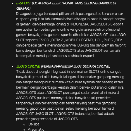
E-SPORT
(OLAHRAGA ELEKTRONIK YANG SEDANG BANYAK DI
GEMARI)
Di Jagoslots juga terdapat pilihan untuk pasangan atau taruhan untuk
e-sport yang kita tahu semua bahwa olhraga ini saat ini sangat banyak
di gemari oleh baerbagai orang di INDONESIA, JAGOSLOTS E-sport
merupakan kompetisi game online yang dimainkan oleh profesional
gamer. bnayak jenis game e-sports dihadirkan JAGOSLOT atau JAGO
SLOT seperti CS:GO , DOTA 2 , MOBILE LEGEND , LOL , PUBG , FIFA
dan berbagai game menantang lainnya. Dukung tim dan pemain favorit
kamu dengan bertaruh di JAGOSLOTS atau JAGOSLOT serta raih
kesempatan mendapatkan bonus cashback esport.
SLOTS ONLINE
(PERMAINAN MESIN SLOT SECARA ONLINE)
Tidak dapat di pungkiri lagi saat ini permainan SLOTS online sangat
banyak di gemari oleh banyak kalangan di karenakan gampang menang
dan sangat menghibur di mana kita di buat nyaman dan senang ketika
bermain dengan berbagai kejutan dalam banyak putaran di dalam nya,
JAGOSLOTS atau JAGOSLOT pun sangat sadar akan hal ini maka di
JAGOSLOTS pun kami memnyediakan banyak sekali provider
terpercaya dan terlengkap dan terkenal yang pastinya gampang
menang, gacor, dan pasti bayar selalu menang berapun hanya di
JAGOSLOT JAGO SLOT JAGOSLOTS indonesia, berikut adalah
provider yang tersedia di JAGOSLOTS :
IDNslot
Pragmatic