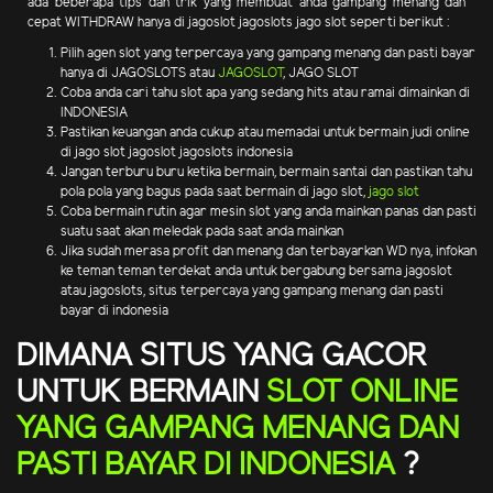
ada beberapa tips dan trik yang membuat anda gampang menang dan
cepat WITHDRAW hanya di jagoslot jagoslots jago slot seperti berikut :
Pilih agen slot yang terpercaya yang gampang menang dan pasti bayar
hanya di JAGOSLOTS atau
JAGOSLOT
, JAGO SLOT
Coba anda cari tahu slot apa yang sedang hits atau ramai dimainkan di
INDONESIA
Pastikan keuangan anda cukup atau memadai untuk bermain judi online
di jago slot jagoslot jagoslots indonesia
Jangan terburu buru ketika bermain, bermain santai dan pastikan tahu
pola pola yang bagus pada saat bermain di jago slot,
jago slot
Coba bermain rutin agar mesin slot yang anda mainkan panas dan pasti
suatu saat akan meledak pada saat anda mainkan
Jika sudah merasa profit dan menang dan terbayarkan WD nya, infokan
ke teman teman terdekat anda untuk bergabung bersama jagoslot
atau jagoslots, situs terpercaya yang gampang menang dan pasti
bayar di indonesia
DIMANA SITUS YANG GACOR
UNTUK BERMAIN
SLOT ONLINE
YANG GAMPANG MENANG DAN
PASTI BAYAR DI INDONESIA
?