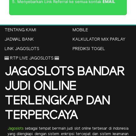
5.
Menyebarkan Link Referral ke semua kontak
EMAIL
TENTANG KAMI
MOBILE
JADWAL BANK
KALKULATOR MIX PARLAY
LINK JAGOSLOTS
PREDIKSI TOGEL
🎰 RTP LIVE JAGOSLOTS 🎰
JAGOSLOTS BANDAR
JUDI ONLINE
TERLENGKAP DAN
TERPERCAYA
Jagoslots
sebagai tempat bermain judi slot online terbesar di indonesia
yang dilengkapi dengan sistem enkripsi tercepat dan sistem keamanan