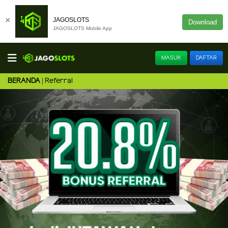
×
JAGOSLOTS
Download
JAGOSLOTS Mobile App
MASUK
DAFTAR
Referral
BERANDA