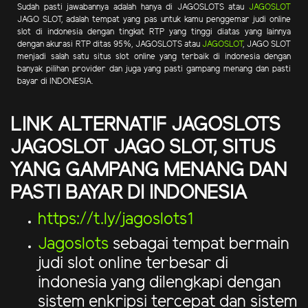
Sudah pasti jawabannya adalah hanya di JAGOSLOTS atau
JAGOSLOT
JAGO SLOT, adalah tempat yang pas untuk kamu penggemar judi online
slot di indonesia dengan tingkat RTP yang tinggi diatas yang lainnya
dengan akurasi RTP ditas 95%, JAGOSLOTS atau
JAGOSLOT
, JAGO SLOT
menjadi salah satu situs slot online yang terbaik di indonesia dengan
banyak pilihan provider dan juga yang pasti gampang menang dan pasti
bayar di INDONESIA.
LINK ALTERNATIF JAGOSLOTS
JAGOSLOT JAGO SLOT, SITUS
YANG GAMPANG MENANG DAN
PASTI BAYAR DI INDONESIA
https://t.ly/jagoslots1
Jagoslots
sebagai tempat bermain
judi slot online terbesar di
indonesia yang dilengkapi dengan
sistem enkripsi tercepat dan sistem