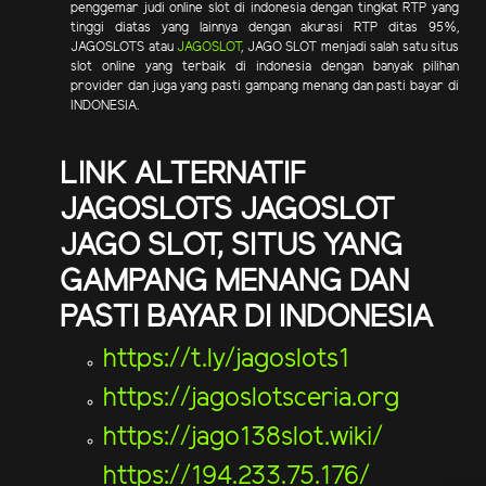
penggemar judi online slot di indonesia dengan tingkat RTP yang
tinggi diatas yang lainnya dengan akurasi RTP ditas 95%,
JAGOSLOTS atau
JAGOSLOT
, JAGO SLOT menjadi salah satu situs
slot online yang terbaik di indonesia dengan banyak pilihan
provider dan juga yang pasti gampang menang dan pasti bayar di
INDONESIA.
LINK ALTERNATIF
JAGOSLOTS JAGOSLOT
JAGO SLOT, SITUS YANG
GAMPANG MENANG DAN
PASTI BAYAR DI INDONESIA
https://t.ly/jagoslots1
https://jagoslotsceria.org
https://jago138slot.wiki/
https://194.233.75.176/