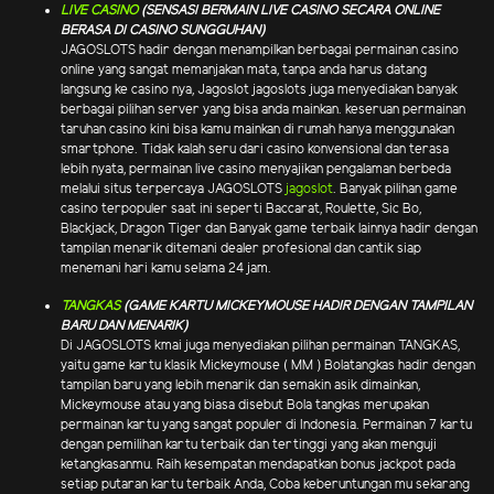
LIVE CASINO
(SENSASI BERMAIN LIVE CASINO SECARA ONLINE
BERASA DI CASINO SUNGGUHAN)
JAGOSLOTS hadir dengan menampilkan berbagai permainan casino
online yang sangat memanjakan mata, tanpa anda harus datang
langsung ke casino nya, Jagoslot jagoslots juga menyediakan banyak
berbagai pilihan server yang bisa anda mainkan. keseruan permainan
taruhan casino kini bisa kamu mainkan di rumah hanya menggunakan
smartphone. Tidak kalah seru dari casino konvensional dan terasa
lebih nyata, permainan live casino menyajikan pengalaman berbeda
melalui situs terpercaya JAGOSLOTS
jagoslot
. Banyak pilihan game
casino terpopuler saat ini seperti Baccarat, Roulette, Sic Bo,
Blackjack, Dragon Tiger dan Banyak game terbaik lainnya hadir dengan
tampilan menarik ditemani dealer profesional dan cantik siap
menemani hari kamu selama 24 jam.
TANGKAS
(GAME KARTU MICKEYMOUSE HADIR DENGAN TAMPILAN
BARU DAN MENARIK)
Di JAGOSLOTS kmai juga menyediakan pilihan permainan TANGKAS,
yaitu game kartu klasik Mickeymouse ( MM ) Bolatangkas hadir dengan
tampilan baru yang lebih menarik dan semakin asik dimainkan,
Mickeymouse atau yang biasa disebut Bola tangkas merupakan
permainan kartu yang sangat populer di Indonesia. Permainan 7 kartu
dengan pemilihan kartu terbaik dan tertinggi yang akan menguji
ketangkasanmu. Raih kesempatan mendapatkan bonus jackpot pada
setiap putaran kartu terbaik Anda, Coba keberuntungan mu sekarang