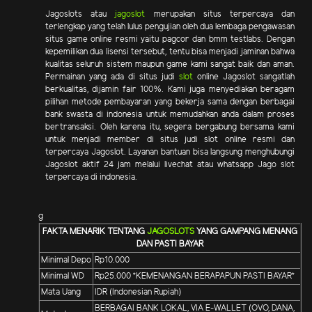
Jagoslots atau
jagoslot
merupakan situs terpercaya dan
terlengkap yang telah lulus pengujian oleh dua lembaga pengawasan
situs game online resmi yaitu pagcor dan bmm testlabs. Dengan
kepemilikan dua lisensi tersebut, tentu bisa menjadi jaminan bahwa
kualitas seluruh sistem maupun game kami sangat baik dan aman.
Permainan yang ada di situs judi
slot
online Jagoslot sangatlah
berkualitas, dijamin fair 100%. Kami juga menyediakan beragam
pilihan metode pembayaran yang bekerja sama dengan berbagai
bank swasta di indonesia untuk memudahkan anda dalam proses
bertransaksi. Oleh karena itu, segera bergabung bersama kami
untuk menjadi member di situs judi slot online resmi dan
terpercaya Jagoslot. Layanan bantuan bisa langsung menghubungi
Jagoslot aktif 24 jam melalui livechat atau whatsapp Jago slot
terpercaya di indonesia.
g
FAKTA MENARIK TENTANG
JAGOSLOTS
YANG GAMPANG MENANG
DAN PASTI BAYAR
Minimal Depo
Rp10.000
Minimal WD
Rp25.000 *KEMENANGAN BERAPAPUN PASTI BAYAR*
Mata Uang
IDR (Indonesian Rupiah)
BERBAGAI BANK LOKAL, VIA E-WALLET (OVO, DANA,