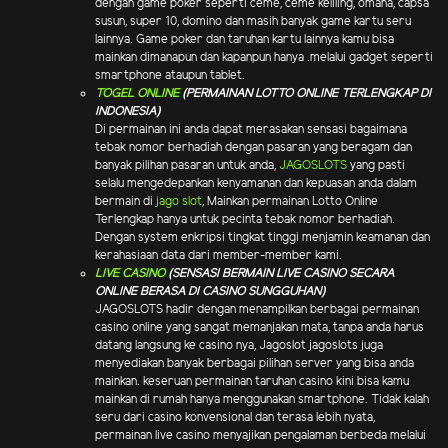
dengan game poker seperti ceme, ceme keliling, omaha, capsa
susun, super 10, domino dan masih banyak game kartu seru
lainnya. Game poker dan taruhan kartu lainnya kamu bisa
mainkan dimanapun dan kapanpun hanya .melalui gadget seperti
smartphone ataupun tablet.
TOGEL ONLINE
(PERMAINAN LOTTO ONLINE TERLENGKAP DI
INDONESIA)
Di permainan ini anda dapat merasakan sensasi bagaimana
tebak nomor berhadiah dengan pasaran yang beragam dan
banyak pilihan pasaran untuk anda,
JAGOSLOTS
yang pasti
selalu mengedepankan kenyamanan dan kepuasan anda dalam
bermain di
jago slot
, Mainkan permainan Lotto Online
Terlengkap hanya untuk pecinta tebak nomor berhadiah.
Dengan system enkripsi tingkat tinggi menjamin keamanan dan
kerahasiaan data dari member-member kami.
LIVE CASINO
(SENSASI BERMAIN LIVE CASINO SECARA
ONLINE BERASA DI CASINO SUNGGUHAN)
JAGOSLOTS hadir dengan menampilkan berbagai permainan
casino online yang sangat memanjakan mata, tanpa anda harus
datang langsung ke casino nya, Jagoslot jagoslots juga
menyediakan banyak berbagai pilihan server yang bisa anda
mainkan. keseruan permainan taruhan casino kini bisa kamu
mainkan di rumah hanya menggunakan smartphone. Tidak kalah
seru dari casino konvensional dan terasa lebih nyata,
permainan live casino menyajikan pengalaman berbeda melalui