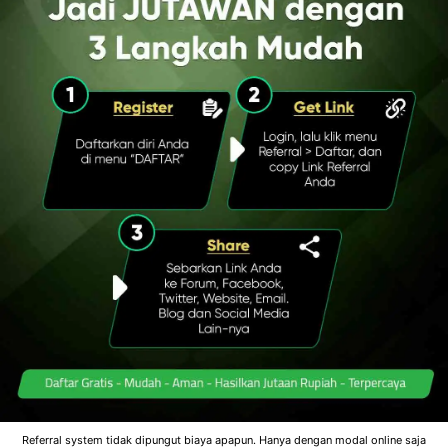
Referral system tidak dipungut biaya apapun. Hanya dengan modal online saja