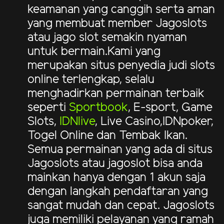
keamanan yang canggih serta aman
yang membuat member Jagoslots
atau jago slot semakin nyaman
untuk bermain.Kami yang
merupakan situs penyedia judi slots
online terlengkap, selalu
menghadirkan permainan terbaik
seperti
Sportbook
, E-sport, Game
Slots,
IDNlive
, Live Casino,IDNpoker,
Togel Online dan Tembak Ikan.
Semua permainan yang ada di situs
Jagoslots atau jagoslot bisa anda
mainkan hanya dengan 1 akun saja
dengan langkah pendaftaran yang
sangat mudah dan cepat. Jagoslots
juga memiliki pelayanan yang ramah