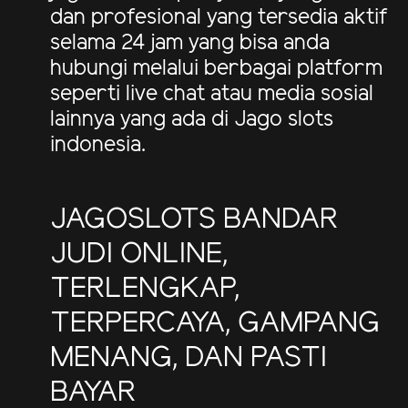
dan profesional yang tersedia aktif
selama 24 jam yang bisa anda
hubungi melalui berbagai platform
seperti live chat atau media sosial
lainnya yang ada di Jago slots
indonesia.
JAGOSLOTS BANDAR
JUDI ONLINE,
TERLENGKAP,
TERPERCAYA, GAMPANG
MENANG, DAN PASTI
BAYAR